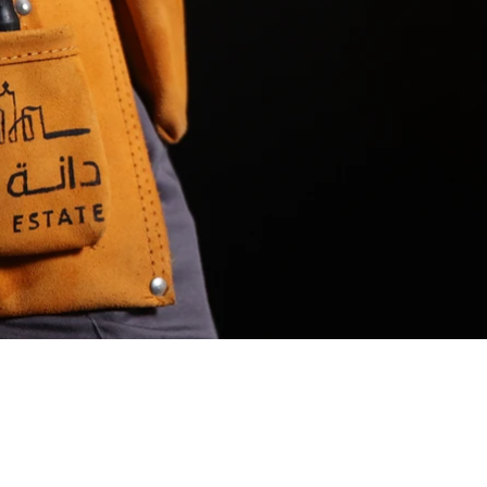
مـــرافــق المــتـكـ
تأسست شركة الراشد للتجارة والمقاولات في عام 1957 وتوسعت بشكل سريع وقوي
د من المنازل والحرُم الجامعية والمراكز الطبية ومشاريع البنية التحتية وأع
 شركة دانة العقارية - قسم إدارة المرافق كشركة شقيقة لـ شركة الراشد للتجارة و
بل شركة الراشد للتجارة والمقاولات وغيرها.
ني السكنية والتجارية، والأبراج المكتبية، ومراكز التسوق، والفنادق.
المرافق المتكاملة بتقديم خدمات ذات جودة عالية وخلق بيئة ومعيشة مستدامة
وأن تصبح أحد أبرز الشركات الرائدة لإدارة المرافق المتكاملة وخدمات الدعم 
ي مختلف خدمات إدارة المرافق والصحة والسلامة والبيئة المهنية.